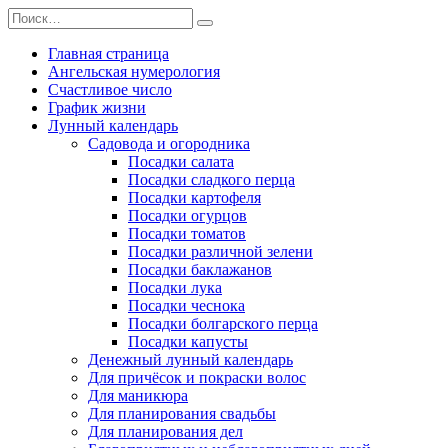
Перейти
Search
к
for:
содержанию
Главная страница
Ангельская нумерология
Счастливое число
График жизни
Лунный календарь
Садовода и огородника
Посадки салата
Посадки сладкого перца
Посадки картофеля
Посадки огурцов
Посадки томатов
Посадки различной зелени
Посадки баклажанов
Посадки лука
Посадки чеснока
Посадки болгарского перца
Посадки капусты
Денежный лунный календарь
Для причёсок и покраски волос
Для маникюра
Для планирования свадьбы
Для планирования дел