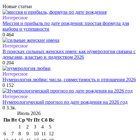
Новые статьи
Интересное
Миссия и прибыль по дате рождения: простая формула для
выбора и успешности
0
464
Интересное
В поисках сильных женских имен: как нумерология связана с
деньгами, властью и лидерством 2026
0
204
Интересное
Нумерология любви: числа, совместимость и отношения 2026
0
152
Интересное
Нумерологический прогноз по дате рождения на 2026 год
0
3.3к.
Июль 2026
Пн
Вт
Ср
Чт
Пт
Сб
Вс
1
2
3
4
5
6
7
8
9
10
11
12